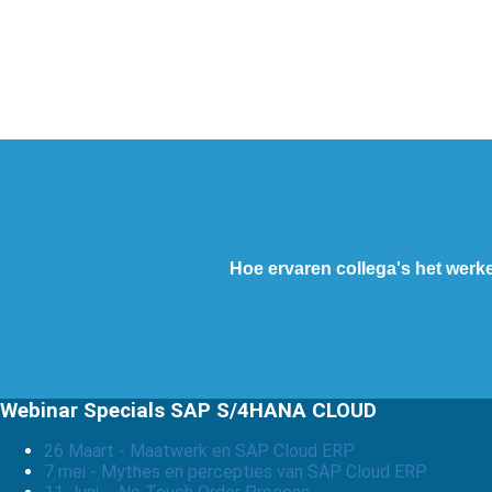
Hoe ervaren collega's het werk
Webinar Specials SAP S/4HANA CLOUD
26 Maart - Maatwerk en SAP Cloud ERP
7 mei - Mythes en percepties van SAP Cloud ERP