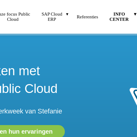
ze focus Public
SAP Cloud
INFO
Referenties
Cloud
ERP
CENTER
ken met
blic Cloud
werkweek van Stefanie
len hun ervaringen