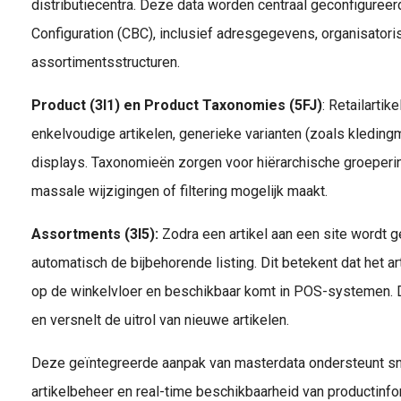
distributiecentra. Deze data worden centraal geconfiguree
Configuration (CBC), inclusief adresgegevens, organisator
assortimentsstructuren.
Product (3I1) en Product Taxonomies (5FJ)
: Retailarti
enkelvoudige artikelen, generieke varianten (zoals kledingm
displays. Taxonomieën zorgen voor hiërarchische groeperi
massale wijzigingen of filtering mogelijk maakt.
Assortments (3I5):
Zodra een artikel aan een site wordt 
automatisch de bijbehorende listing. Dit betekent dat het ar
op de winkelvloer en beschikbaar komt in POS-systemen. D
en versnelt de uitrol van nieuwe artikelen.
Deze geïntegreerde aanpak van masterdata ondersteunt sne
artikelbeheer en real-time beschikbaarheid van productinfo