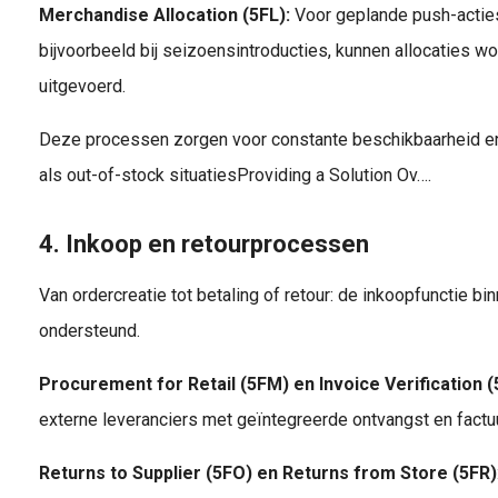
Merchandise Allocation (5FL):
Voor geplande push-acties 
bijvoorbeeld bij seizoensintroducties, kunnen allocaties w
uitgevoerd.
Deze processen zorgen voor constante beschikbaarheid e
als out-of-stock situatiesProviding a Solution Ov….
4. Inkoop en retourprocessen
Van ordercreatie tot betaling of retour: de inkoopfunctie bin
ondersteund.
Procurement for Retail (5FM) en Invoice Verification 
externe leveranciers met geïntegreerde ontvangst en factu
Returns to Supplier (5FO) en Returns from Store (5FR)