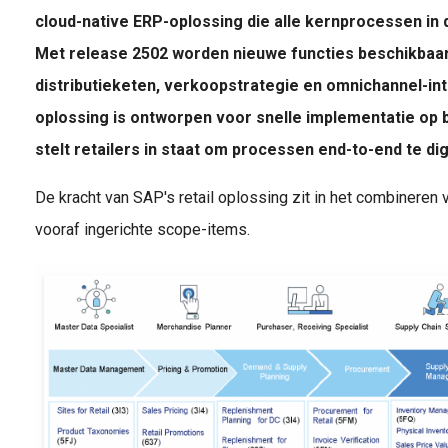
cloud-native ERP-oplossing die alle kernprocessen in 
Ontdek waarom de SAP Business Suite organisaties helpt eenvoud en grip te krijgen. Eén fundament waarin data, AI, apps en integratie samenkomen voor snelle innovatie en duurzame groei.
Met release 2502 worden nieuwe functies beschikbaar 
distributieketen, verkoopstrategie en omnichannel-int
oplossing is ontworpen voor snelle implementatie op 
stelt retailers in staat om processen end-to-end te d
De kracht van SAP's retail oplossing zit in het combineren
vooraf ingerichte scope-items.