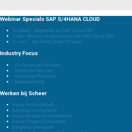
Webinar Specials SAP S/4HANA CLOUD
26 Maart - Maatwerk en SAP Cloud ERP
7 mei - Mythes en percepties van SAP Cloud ERP
11 Juni - No Touch Order Process
Industry Focus
- Professional Services
- Technical Services
- Consumer Products
- Manufacturing
Werken bij Scheer
Young Professionals
Business Consultants
Senior Business Consultants
Senior Finance Consultant
Integratie Developer