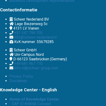
Business Development Representative
Contactinformatie
Scheer Nederland BV
Lage Biezenweg 5c
4131 LV
Vianen
+31 347 799 700
info@scheer-nederland.nl
KvK nummer: 55679285
Scheer GmbH
Uni-Campus Nord
D-66123
Saarbrücken (Germany)
+49 681 967 770
info-nl@scheer-group.com
Privacy Policy
Disclaimer
Knowledge Center - English
Home of Knowledge Center
- SAP S/4HANA Concept