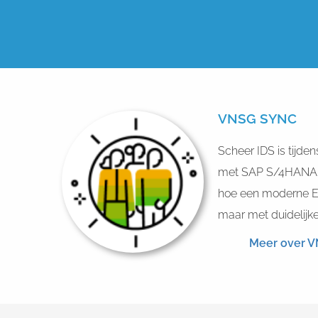
VNSG SYNC
Scheer IDS is tijd
met SAP S/4HANA Cl
hoe een moderne E
maar met duidelijk
Meer over 