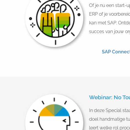
Of je nu een start-u
ERP of je voorberei
kan met SAP. Ontde
succes van jouw or
SAP Connec
Webinar: No To
In deze Special sta
doel handmatige tu
leert welke rol pro