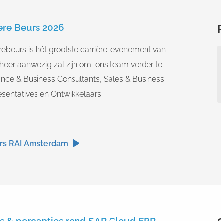
ere Beurs 2026
rebeurs is hét grootste carrière-evenement van
eer aanwezig zal zijn om ons team verder te
ance & Business Consultants, Sales & Business
entatives en Ontwikkelaars.
urs RAI Amsterdam
s & percepties rond SAP Cloud ERP