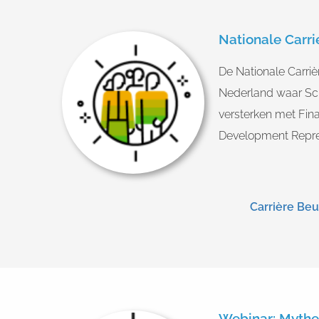
Nationale Carri
De Nationale Carriè
Nederland waar Sch
versterken met Fin
Development Repres
Carrière Be
Webinar: Mythe