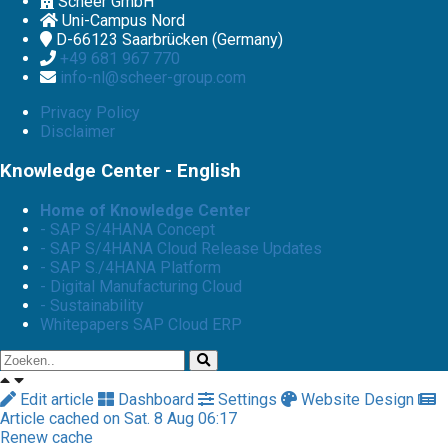
Scheer GmbH
Uni-Campus Nord
D-66123
Saarbrücken (Germany)
+49 681 967 770
info-nl@scheer-group.com
Privacy Policy
Disclaimer
Knowledge Center - English
Home of Knowledge Center
- SAP S/4HANA Concept
- SAP S/4HANA Cloud Release Updates
- SAP S./4HANA Platform
- Digital Manufacturing Cloud
- Sustainability
Whitepapers SAP Cloud ERP
Edit article
Dashboard
Settings
Website Design
Article cached on Sat. 8 Aug 06:17
Renew cache