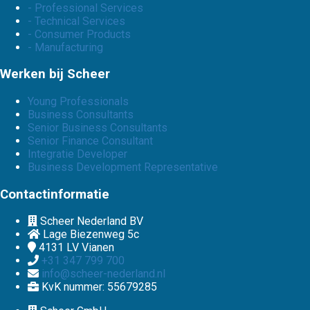
- Professional Services
- Technical Services
- Consumer Products
- Manufacturing
Werken bij Scheer
Young Professionals
Business Consultants
Senior Business Consultants
Senior Finance Consultant
Integratie Developer
Business Development Representative
Contactinformatie
Scheer Nederland BV
Lage Biezenweg 5c
4131 LV
Vianen
+31 347 799 700
info@scheer-nederland.nl
KvK nummer: 55679285