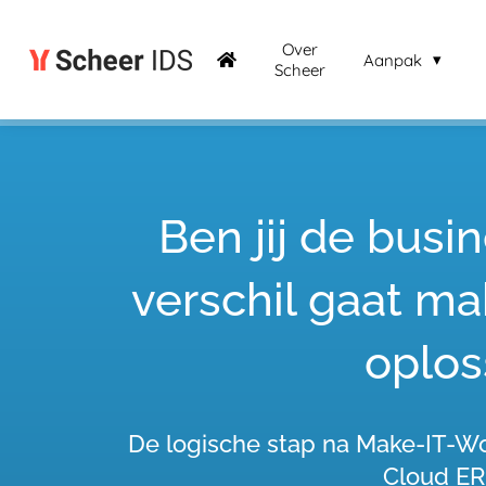
Over
Aanpak
Scheer
Ben jij de busi
verschil gaat m
oplos
De logische stap na Make-IT-Wo
Cloud ER