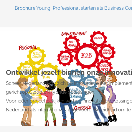
Brochure Young Professional starten als Business Co
Ontwikkel jezelf binnen onze innovat
Scheer Nederland richt zich op innovatieve (her)implementa
gericht op Cloud of Hybride oplossingen.
Voor ieder project bekijken we hoe innovatieve oplossing
Nederland als internationaal uitgevoerd. Bereidheid om te 