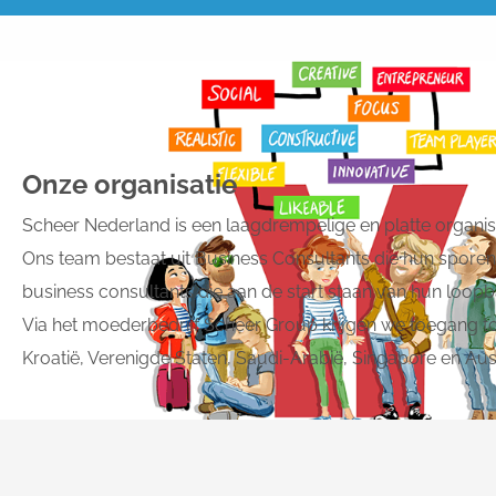
Onze organisatie
Scheer Nederland is een laagdrempelige en platte organis
Ons team bestaat uit Business Consultants die hun sporen
business consultants die aan de start staan van hun loopb
Via het moederbedrijf Scheer Group krijgen we toegang tot
Kroatië, Verenigde Staten, Saudi-Arabië, Singapore en Aust