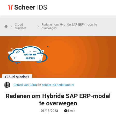
Cloud
Redenen om Hybride SAP ERP-model te
Mindset
overwegen
Cloud Mindset
Gerard van Gent
van
scheer-ids-nederland.nl
Redenen om Hybride SAP ERP-model
te overwegen
01/18/2023
6 min