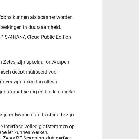
efoons kunnen als scanner worden
beperkingen in duurzaamheid,
SAP S/4HANA Cloud Public Edition
n Zetes, zijn speciaal ontworpen
omisch geoptimaliseerd voor
nners zijn meer dan alleen
jnautomatisering en bieden unieke
 zijn ontworpen om bestand te zijn
de interface volledig afstemmen op
sneller kunnen werken.
d
: Zetes RF Scanning sluit perfect