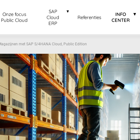
SAP
Onze focus
INFO
Cloud
Referenties
Public Cloud
CENTER
ERP
 Magazijnen met SAP S/4HANA Cloud, Public Edition