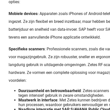
opties:
Mobiele devices:
Apparaten zoals iPhones of Android-tel
ingezet. Ze zijn flexibel en breed inzetbaar, maar hebben 
batterijduur en snelheid van data-invoer. SAP heeft voor 
tevens een aanvullende iPhone applicatie ontwikkeld.
Specifieke scanners
: Professionele scanners, zoals die va
voor magazijngebruik. Ze zijn robuuster, sneller en ergon
langdurig gebruik in uitdagende omgevingen. Zetes RF-sca
hardware. Ze vormen een complete oplossing voor magazi
voordelen:
Duurzaamheid en betrouwbaarheid
: Zetes-scanners
tegen intensief gebruik in zware omstandigheden.
Maatwerk in interface
: Met Zetes kunnen bedrijven 
hun processen, waardoor gebruikers eenvoudiger en 
Naadloze integratie met SAP S/4HANA Public Clou