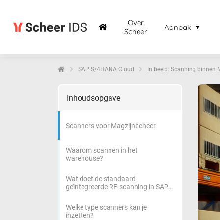
Over
Aanpak
Scheer
SAP S/4HANA Cloud
In beeld: Scanning binnen
Inhoudsopgave
Scanners voor Magzijnbeheer
Waarom scannen in het
warehouse?
Wat doet de standaard
geïntegreerde RF-scanning in SAP
S/4HANA Public Cloud?
Welke type scanners kan je
inzetten?