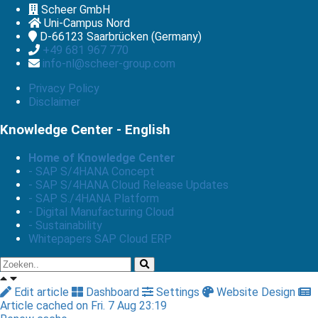
Scheer GmbH
Uni-Campus Nord
D-66123
Saarbrücken (Germany)
+49 681 967 770
info-nl@scheer-group.com
Privacy Policy
Disclaimer
Knowledge Center - English
Home of Knowledge Center
- SAP S/4HANA Concept
- SAP S/4HANA Cloud Release Updates
- SAP S./4HANA Platform
- Digital Manufacturing Cloud
- Sustainability
Whitepapers SAP Cloud ERP
Edit article
Dashboard
Settings
Website Design
Article cached on Fri. 7 Aug 23:19