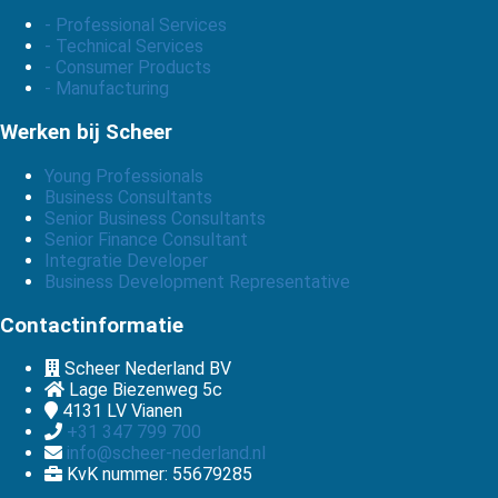
- Professional Services
- Technical Services
- Consumer Products
- Manufacturing
Werken bij Scheer
Young Professionals
Business Consultants
Senior Business Consultants
Senior Finance Consultant
Integratie Developer
Business Development Representative
Contactinformatie
Scheer Nederland BV
Lage Biezenweg 5c
4131 LV
Vianen
+31 347 799 700
info@scheer-nederland.nl
KvK nummer: 55679285