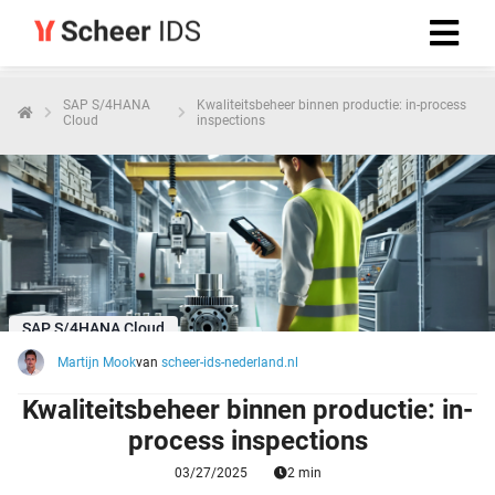
SAP S/4HANA
Kwaliteitsbeheer binnen productie: in-process
Cloud
inspections
SAP S/4HANA Cloud
Martijn Mook
van
scheer-ids-nederland.nl
Kwaliteitsbeheer binnen productie: in-
process inspections
03/27/2025
2 min