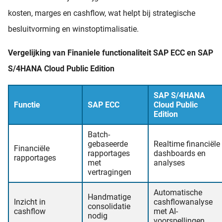
kosten, marges en cashflow, wat helpt bij strategische
besluitvorming en winstoptimalisatie.
Vergelijking van Finaniele functionaliteit SAP ECC en SAP
S/4HANA Cloud Public Edition
SAP S/4HANA
Functie
SAP ECC
Cloud Public
Edition
Batch-
gebaseerde
Realtime financiële
Financiële
rapportages
dashboards en
rapportages
met
analyses
vertragingen
Automatische
Handmatige
Inzicht in
cashflowanalyse
consolidatie
cashflow
met AI-
nodig
voorspellingen