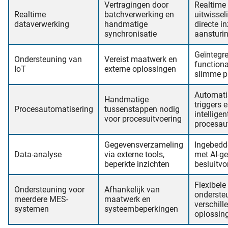
Vertragingen door
Realtime 
Realtime
batchverwerking en
uitwissel
dataverwerking
handmatige
directe i
synchronisatie
aansturi
Geïntegre
Ondersteuning van
Vereist maatwerk en
functiona
IoT
externe oplossingen
slimme p
Automati
Handmatige
triggers 
Procesautomatisering
tussenstappen nodig
intelligen
voor procesuitvoering
procesau
Gegevensverzameling
Ingebedd
Data-analyse
via externe tools,
met AI-g
beperkte inzichten
besluitv
Flexibele
Ondersteuning voor
Afhankelijk van
onderste
meerdere MES-
maatwerk en
verschil
systemen
systeembeperkingen
oplossin