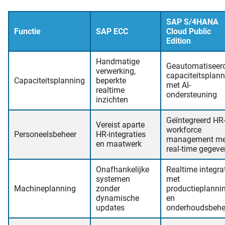
SAP S/4HANA
Functie
SAP ECC
Cloud Public
Edition
Handmatige
Geautomatiseer
verwerking,
capaciteitsplan
Capaciteitsplanning
beperkte
met AI-
realtime
ondersteuning
inzichten
Geïntegreerd HR
Vereist aparte
workforce
Personeelsbeheer
HR-integraties
management me
en maatwerk
real-time gegev
Onafhankelijke
Realtime integra
systemen
met
Machineplanning
zonder
productieplanni
dynamische
en
updates
onderhoudsbehe