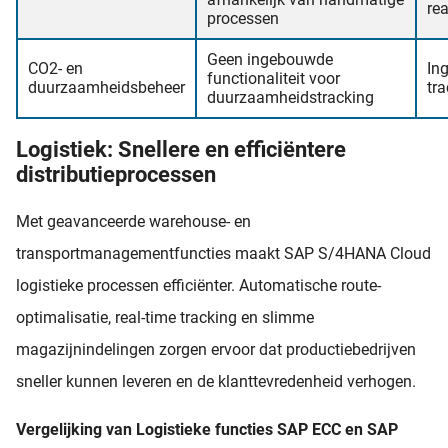
re
processen
Geen ingebouwde
CO2- en
In
functionaliteit voor
duurzaamheidsbeheer
tr
duurzaamheidstracking
Logistiek: Snellere en efficiëntere
distributieprocessen
Met geavanceerde warehouse- en
transportmanagementfuncties maakt SAP S/4HANA Cloud
logistieke processen efficiënter. Automatische route-
optimalisatie, real-time tracking en slimme
magazijnindelingen zorgen ervoor dat productiebedrijven
sneller kunnen leveren en de klanttevredenheid verhogen.
Vergelijking van Logistieke functies SAP ECC en SAP