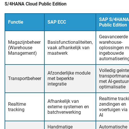
S/4HANA Cloud Public Edition
SAP S/4HANA
Functie
SAP ECC
Public Edition
Geavanceerde
Magazijnbeheer
Basisfunctionaliteiten,
warehouse-
(Warehouse
vaak afhankelijk van
oplossingen m
Management)
maatwerk
ingebouwde
automatiserin
Volledig geïnt
Afzonderlijke module
transportman
Transportbeheer
met beperkte
met AI-gestuu
integratie
optimalisatie
Realtime track
Afhankelijk van
Realtime
zendingen en
externe systemen en
tracking
voertuigen via
batchverwerking
AI
Handmatige
Automatische