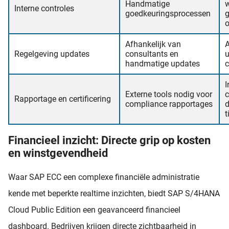
Handmatige
w
Interne controles
goedkeuringsprocessen
g
o
Afhankelijk van
Regelgeving updates
consultants en
u
handmatige updates
c
Externe tools nodig voor
Rapportage en certificering
compliance rapportages
d
t
Financieel inzicht: Directe grip op kosten
en winstgevendheid
Waar SAP ECC een complexe financiële administratie
kende met beperkte realtime inzichten, biedt SAP S/4HANA
Cloud Public Edition een geavanceerd financieel
dashboard. Bedrijven krijgen directe zichtbaarheid in