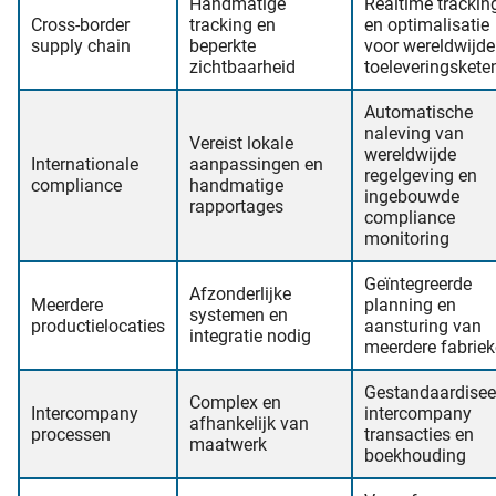
Handmatige
Realtime trackin
Cross-border
tracking en
en optimalisatie
supply chain
beperkte
voor wereldwijde
zichtbaarheid
toeleveringskete
Automatische
naleving van
Vereist lokale
wereldwijde
Internationale
aanpassingen en
regelgeving en
compliance
handmatige
ingebouwde
rapportages
compliance
monitoring
Geïntegreerde
Afzonderlijke
Meerdere
planning en
systemen en
productielocaties
aansturing van
integratie nodig
meerdere fabrie
Gestandaardisee
Complex en
Intercompany
intercompany
afhankelijk van
processen
transacties en
maatwerk
boekhouding