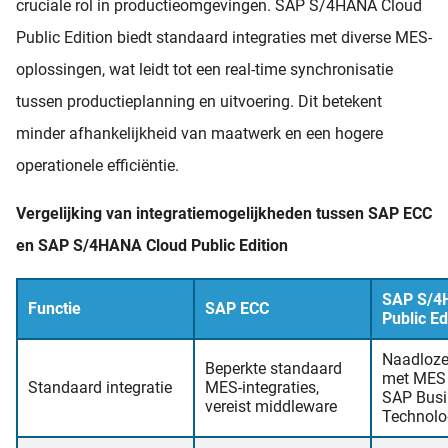
cruciale rol in productieomgevingen. SAP S/4HANA Cloud
Public Edition biedt standaard integraties met diverse MES-
oplossingen, wat leidt tot een real-time synchronisatie
tussen productieplanning en uitvoering. Dit betekent
minder afhankelijkheid van maatwerk en een hogere
operationele efficiëntie.
Vergelijking van integratiemogelijkheden tussen SAP ECC
en SAP S/4HANA Cloud Public Edition
SAP S/4
Functie
SAP ECC
Public Ed
Naadloze 
Beperkte standaard
met MES 
Standaard integratie
MES-integraties,
SAP Busi
vereist middleware
Technolo