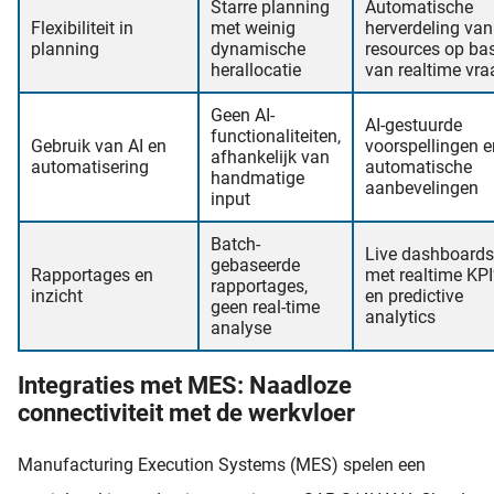
Starre planning
Automatische
Flexibiliteit in
met weinig
herverdeling van
planning
dynamische
resources op ba
herallocatie
van realtime vra
Geen AI-
AI-gestuurde
functionaliteiten,
Gebruik van AI en
voorspellingen e
afhankelijk van
automatisering
automatische
handmatige
aanbevelingen
input
Batch-
Live dashboards
gebaseerde
Rapportages en
met realtime KPI
rapportages,
inzicht
en predictive
geen real-time
analytics
analyse
Integraties met MES: Naadloze
connectiviteit met de werkvloer
Manufacturing Execution Systems (MES) spelen een