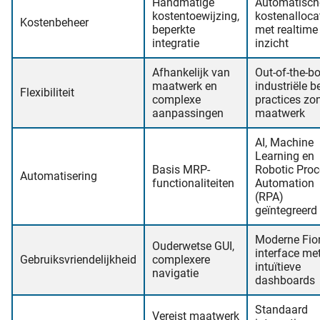
Handmatige
Automatisch
kostentoewijzing,
kostenalloca
Kostenbeheer
beperkte
met realtime
integratie
inzicht
Afhankelijk van
Out-of-the-b
maatwerk en
industriële b
Flexibiliteit
complexe
practices zo
aanpassingen
maatwerk
AI, Machine
Learning en
Basis MRP-
Robotic Pro
Automatisering
functionaliteiten
Automation
(RPA)
geïntegreerd
Moderne Fior
Ouderwetse GUI,
interface me
Gebruiksvriendelijkheid
complexere
intuïtieve
navigatie
dashboards
Standaard
Vereist maatwerk