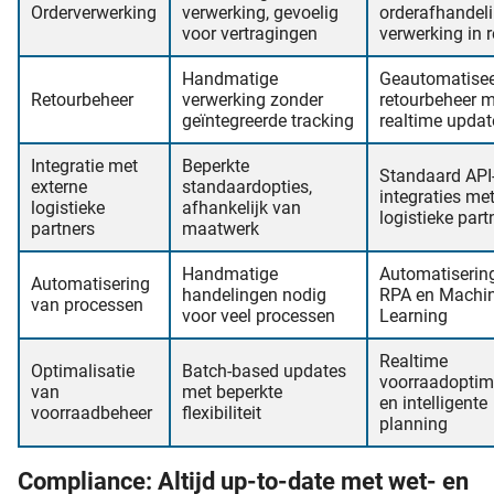
Orderverwerking
verwerking, gevoelig
orderafhandel
voor vertragingen
verwerking in r
Handmatige
Geautomatise
Retourbeheer
verwerking zonder
retourbeheer 
geïntegreerde tracking
realtime updat
Integratie met
Beperkte
Standaard API
externe
standaardopties,
integraties me
logistieke
afhankelijk van
logistieke part
partners
maatwerk
Handmatige
Automatisering
Automatisering
handelingen nodig
RPA en Machi
van processen
voor veel processen
Learning
Realtime
Optimalisatie
Batch-based updates
voorraadoptima
van
met beperkte
en intelligente
voorraadbeheer
flexibiliteit
planning
Compliance: Altijd up-to-date met wet- en