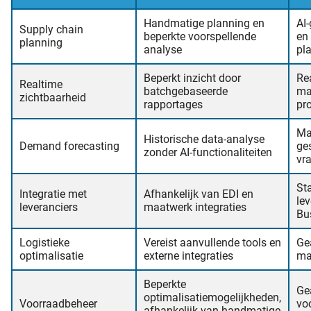
Handmatige planning en
AI
Supply chain
beperkte voorspellende
en
planning
analyse
pl
Beperkt inzicht door
Re
Realtime
batchgebaseerde
mat
zichtbaarheid
rapportages
pr
Ma
Historische data-analyse
Demand forecasting
ge
zonder AI-functionaliteiten
vr
St
Integratie met
Afhankelijk van EDI en
le
leveranciers
maatwerk integraties
Bu
Logistieke
Vereist aanvullende tools en
Ge
optimalisatie
externe integraties
ma
Beperkte
Ge
optimalisatiemogelijkheden,
Voorraadbeheer
vo
afhankelijk van handmatige