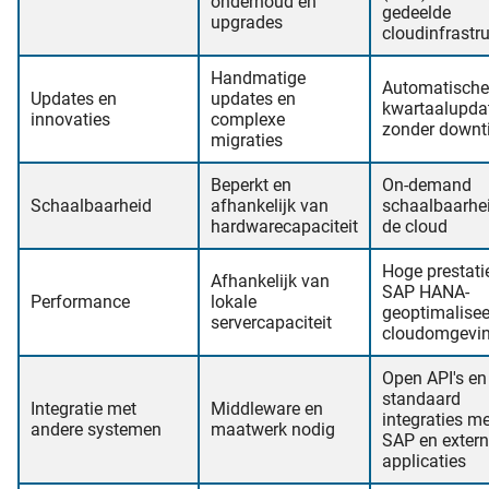
onderhoud en
gedeelde
upgrades
cloudinfrastr
Handmatige
Automatische
Updates en
updates en
kwartaalupda
innovaties
complexe
zonder downt
migraties
Beperkt en
On-demand
Schaalbaarheid
afhankelijk van
schaalbaarhei
hardwarecapaciteit
de cloud
Hoge prestati
Afhankelijk van
SAP HANA-
Performance
lokale
geoptimalise
servercapaciteit
cloudomgevi
Open API's en
standaard
Integratie met
Middleware en
integraties me
andere systemen
maatwerk nodig
SAP en exter
applicaties