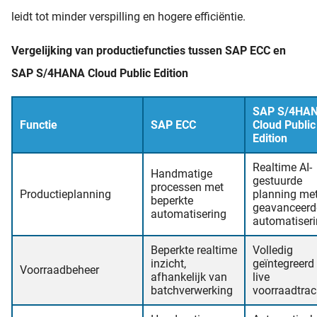
leidt tot minder verspilling en hogere efficiëntie.
Vergelijking van productiefuncties tussen SAP ECC en
SAP S/4HANA Cloud Public Edition
SAP S/4HA
Functie
SAP ECC
Cloud Public
Edition
Realtime AI-
Handmatige
gestuurde
processen met
Productieplanning
planning me
beperkte
geavanceerd
automatisering
automatiser
Beperkte realtime
Volledig
inzicht,
geïntegreerd
Voorraadbeheer
afhankelijk van
live
batchverwerking
voorraadtrac