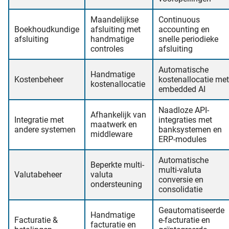
Maandelijkse
Continuous
Boekhoudkundige
afsluiting met
accounting en
afsluiting
handmatige
snelle periodieke
controles
afsluiting
Automatische
Handmatige
Kostenbeheer
kostenallocatie met
kostenallocatie
embedded AI
Naadloze API-
Afhankelijk van
Integratie met
integraties met
maatwerk en
andere systemen
banksystemen en
middleware
ERP-modules
Automatische
Beperkte multi-
multi-valuta
Valutabeheer
valuta
conversie en
ondersteuning
consolidatie
Geautomatiseerde
Handmatige
Facturatie &
e-facturatie en
facturatie en