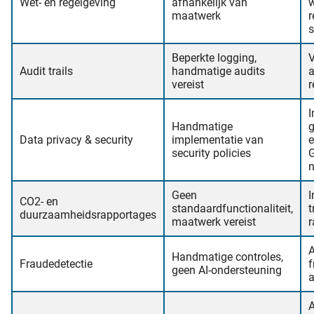
Wet- en regelgeving
afhankelijk van
w
maatwerk
r
s
Beperkte logging,
V
Audit trails
handmatige audits
a
vereist
r
Handmatige
Data privacy & security
implementatie van
e
security policies
G
Geen
CO2- en
standaardfunctionaliteit,
t
duurzaamheidsrapportages
maatwerk vereist
r
A
Handmatige controles,
Fraudedetectie
f
geen AI-ondersteuning
a